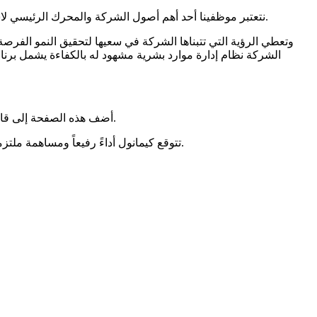
نتعتبر موظفينا أحد أهم أصول الشركة والمحرك الرئيسي لاستمرار تنميتنا ونجاحنا حيث نعتمد عليهم في احتلال مركز متقدم في السوق ومساعدة الشركة في استمرار ريادتها في مجال البتروكيماويات.
وتعطي الرؤية التي تتبناها الشركة في سعيها لتحقيق النمو الفرص
الشركة نظام إدارة موارد بشرية مشهود له بالكفاءة يشمل برنا
أضف هذه الصفحة إلى قائمة الصفحات المفضلة لديك وسجل بياناتك الشخصية بالضغط على رابط فرص عمل بكيمانول للتقديم للوظيفة التي تناسب مؤهلاتك ورغباتك.
تتوقع كيمانول أداءً رفيعاً ومساهمة ملتزمة من موظفيها من أجل دفع رؤية الشركة إلى الأمام. وفي المقابل، نقدم بيئة عمل شيقة ومليئة بالتحديات تتوفر فيها فرص التعليم والتدريب.