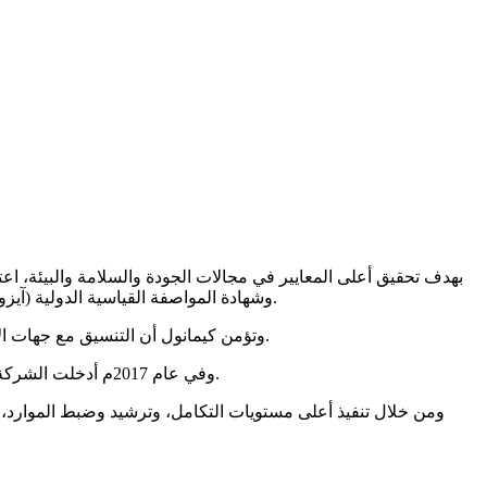
اعتماد شهــــادة نظـــــام إدارة الرعــاية المسؤولة (RC 14001) وشهادة المواصفة القياسية الدولية (آيزو 17025 ) الخاصة بقياس الكفاءة الفنية للمختبرات الكيميائية في عام 2015م.
وتؤمن كيمانول أن التنسيق مع جهات الاعتماد المعترف بها دولياً سوف يعزز عملياتها بحيث يجعل منتجاتها أكثر موثوقيةً مما يضيف بذلك قيمة لميزتها التنافسية في الأسواق العالمية.
وفي عام 2017م أدخلت الشركة نظاماً جديداً لتوحيد نظمها الإدارية تحت مسمى نظام الإدارة المتكامل وذلك لتسهيل تحقيق أهداف الشركة على نحو يتسم بالفعالية والكفاءة.
ومن خلال تنفيذ أعلى مستويات التكامل، وترشيد وضبط الموارد، س