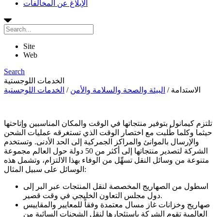
الإبلاغ عن المخالفات
Site
Web
Search
الخدمات اللوجستية
الاستدامة
/
البيئة والصحة والسلامة والأمن
/
الخدمات اللوجستية
تلتزم كيمانول بتوفير منتجاتها في الوقت والمكان المناسبين وإتاحتها
حيثما وكلما طُلبت مع اختصار الوقت الذي تستغرقه عمليات الشحن
والإرسال بالموانئ والمراكز الجمركية إلى الحد الأدنى. وتستخدم
الشركة لتصدير منتجاتها إلى أكثر من 50 دولة حول العالم مجموعة
متنوعة من وسائل النقل تسهِّل من الوفاء بهذا الالتزام، وتشمل هذه
الوسائل على سبيل المثال:
اسطول من الصهاريج المخصصة لنقل المنتجات عبر البر إلى
دول مجلس التعاون الخليجي في وقت قصير.
صهاريج وخزانات غاز مسال معتمدة وفقاً للمعايير والمقاييس
العالمية تقوم الشركة باستئجارها لنقل الشحنات السائبة من