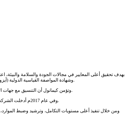
اعتماد شهــــادة نظـــــام إدارة الرعــاية المسؤولة (RC 14001) وشهادة المواصفة القياسية الدولية (آيزو 17025 ) الخاصة بقياس الكفاءة الفنية للمختبرات الكيميائية في عام 2015م.
وتؤمن كيمانول أن التنسيق مع جهات الاعتماد المعترف بها دولياً سوف يعزز عملياتها بحيث يجعل منتجاتها أكثر موثوقيةً مما يضيف بذلك قيمة لميزتها التنافسية في الأسواق العالمية.
وفي عام 2017م أدخلت الشركة نظاماً جديداً لتوحيد نظمها الإدارية تحت مسمى نظام الإدارة المتكامل وذلك لتسهيل تحقيق أهداف الشركة على نحو يتسم بالفعالية والكفاءة.
ومن خلال تنفيذ أعلى مستويات التكامل، وترشيد وضبط الموارد، س