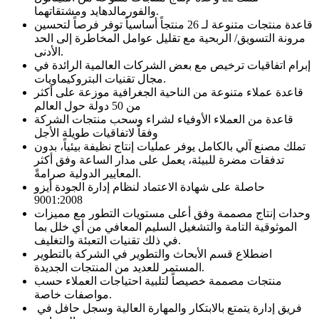
والفورمالدهايد ومشتقاتهما.
قاعدة منتجات متنوعة لـ 26 منتجاً أساسياً توفر فرصاً لتحسين
مرونة التسويق/ الربحية مع تقليل عوامل المخاطرة إلى الحد
الأدنى.
إبرام اتفاقيات ترخيص مع بعض الشركات العالمية الرائدة في
مجال تقنيات البتروكيماويات.
قاعدة عملاء متنوعة من الناحية الجغرافية موزعة على أكثر
من 50 دولة حول العالم
قاعدة من العملاء الأوفياء لشراء وسحب منتجات الشركة
وفقاً لاتفاقيات طويلة الأجل
تملك مصنع آلي بالكامل يوفر عمليات إنتاج نظيفة بيئياً، بدون
تدفقات مضرة للبيئة، يعمل على مدار الساعة وفق أكثر
المعايير الدولية صرامةً.
حاصلة على شهادة الاعتماد لنظام إدارة الجودة أيزو
9001:2008
وحدات إنتاج مصممة وفق أعلى مستويات التطور مع مميزات
الموثوقية التامة والتشغيل السليم المعافي من أي خلل بما
في ذلك تقنيات التعبئة والتغليف.
اضطلاع قسم الأبحاث والتطوير في الشركة بالتطوير
المستمر للعديد من المنتجات الجديدة.
منتجات مصممة خصيصاً لتلبية احتياجات العملاء حسب
مواصفات خاصة.
فريق إدارة يتمتع بالابتكار والمهارة العالية وسجل حافل في